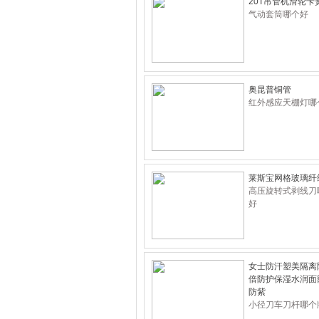
20T吊管机滑轮卡
气动套筒哪个好
奥昆普铜管
红外感应天棚灯哪
莱斯宝网格玻璃纤
高压旋转式剥线刀
好
女士防汗塑美隔离
倍防护保湿水润面
防紫
小径刀车刀杆哪个