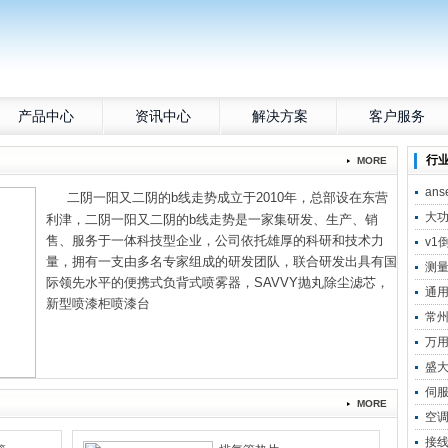
产品中心
资讯中心
解决方案
客户服务
行
MORE
an
二阴一阳又二阴的b线走势成立于2010年，总部设在东营
大
利津，二阴一阳又二阴的b线走势是一家集研发、生产、销
售、服务于一体科技型企业，公司依托雄厚的科研和技术力
v1
量，拥有一支由多名专家组成的研发团队，联合研发出具有国
测
际领先水平的便携式负背式喷雾器，SAVVY抛丸除尘滤芯，
通
新型喷漆柜喷漆台
常
万
盛
伺
MORE
空
接