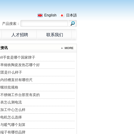
English
日本語
产品搜索：
人才招聘
联系我们
业资讯
MORE
sell手套是哪个国家牌子
功率烙铁陶瓷发热芯哪个好
倒置是什么样子
量内径槽直径有哪些尺
用螺丝批规格
州不锈钢工作台那里有卖的
用表怎么测电流
大加工中心怎么样
服电机怎么选择
调与暖气哪个划算
线端子有哪些品牌