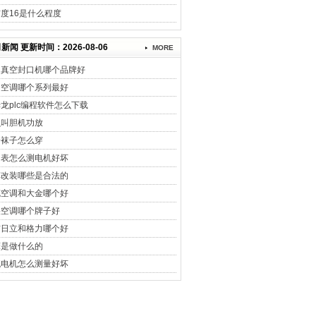
度16是什么程度
新闻 更新时间：2026-08-06
MORE
用真空封口机哪个品牌好
力空调哪个系列最好
龙plc编程软件怎么下载
么叫胆机功放
身袜子怎么穿
用表怎么测电机好坏
车改装哪些是合法的
克空调和大金哪个好
央空调哪个牌子好
信日立和格力哪个好
床是做什么的
流电机怎么测量好坏