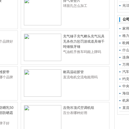
簧
排气管垫片
光洁
球面孔怎么加工
公司
家
格
充气锤子充气榔头充气玩具
个品牌好
无杀伤力惩罚游戏道具锤千
欧姆
吨锤狼牙锤
什
气油机手推车吗能上牌吗
连
万
汽
维胶带
耐高温硅胶管
哪个品牌
直流电机交流电能用吗
约
中
海
机
防晒乳50
吉尧吊顶式空调机组
直
部防晒霜
百分表哪种好用
牌子好