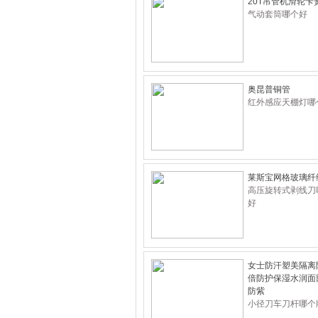
20T吊管机滑轮卡
气动套筒哪个好
奥昆普铜管
红外感应天棚灯哪
莱斯宝网格玻璃纤
高压旋转式剥线刀
好
女士防汗塑美隔离
倍防护保湿水润面
防紫
小径刀车刀杆哪个