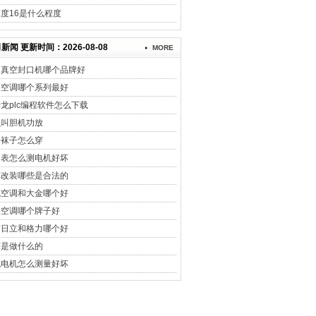
度16是什么程度
新闻 更新时间：2026-08-08
MORE
用真空封口机哪个品牌好
力空调哪个系列最好
龙plc编程软件怎么下载
么叫胆机功放
身袜子怎么穿
用表怎么测电机好坏
车改装哪些是合法的
克空调和大金哪个好
央空调哪个牌子好
信日立和格力哪个好
床是做什么的
流电机怎么测量好坏