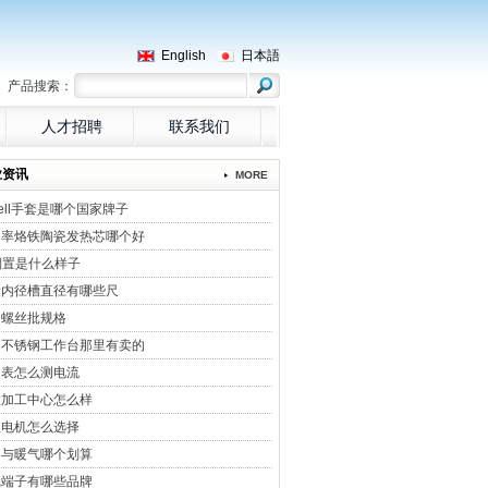
English
日本語
产品搜索：
人才招聘
联系我们
业资讯
MORE
sell手套是哪个国家牌子
功率烙铁陶瓷发热芯哪个好
倒置是什么样子
量内径槽直径有哪些尺
用螺丝批规格
州不锈钢工作台那里有卖的
用表怎么测电流
大加工中心怎么样
服电机怎么选择
调与暖气哪个划算
线端子有哪些品牌