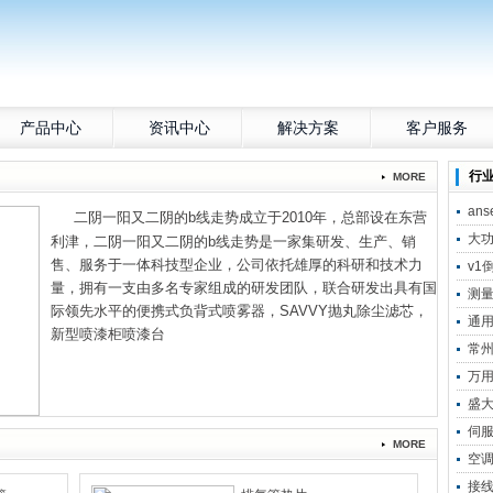
产品中心
资讯中心
解决方案
客户服务
行
MORE
an
二阴一阳又二阴的b线走势成立于2010年，总部设在东营
大
利津，二阴一阳又二阴的b线走势是一家集研发、生产、销
售、服务于一体科技型企业，公司依托雄厚的科研和技术力
v1
量，拥有一支由多名专家组成的研发团队，联合研发出具有国
测
际领先水平的便携式负背式喷雾器，SAVVY抛丸除尘滤芯，
通
新型喷漆柜喷漆台
常
万
盛
伺
MORE
空
接