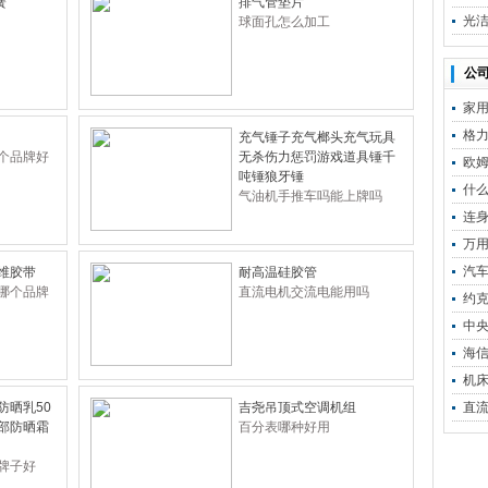
簧
排气管垫片
光洁
球面孔怎么加工
公司
家
格
充气锤子充气榔头充气玩具
个品牌好
无杀伤力惩罚游戏道具锤千
欧姆
吨锤狼牙锤
什
气油机手推车吗能上牌吗
连
万
汽
维胶带
耐高温硅胶管
哪个品牌
直流电机交流电能用吗
约
中
海
机
防晒乳50
吉尧吊顶式空调机组
直
部防晒霜
百分表哪种好用
牌子好