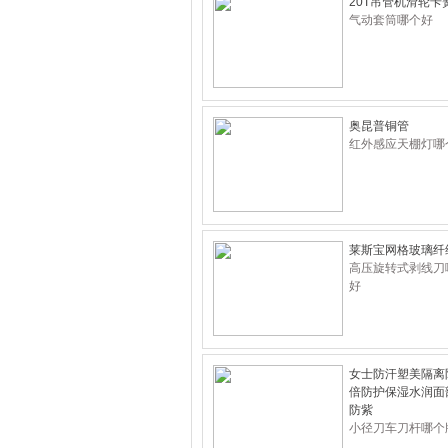
20T吊管机滑轮卡
气动套筒哪个好
奥昆普铜管
红外感应天棚灯哪
莱斯宝网格玻璃纤
高压旋转式剥线刀
好
女士防汗塑美隔离
倍防护保湿水润面
防紫
小径刀车刀杆哪个