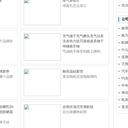
簧
排气管垫片
光洁
球面孔怎么加工
公司
家
格
充气锤子充气榔头充气玩具
个品牌好
无杀伤力惩罚游戏道具锤千
欧姆
吨锤狼牙锤
什
气油机手推车吗能上牌吗
连
万
汽
维胶带
耐高温硅胶管
哪个品牌
直流电机交流电能用吗
约
中
海
机
防晒乳50
吉尧吊顶式空调机组
直
部防晒霜
百分表哪种好用
牌子好