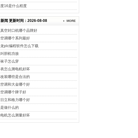
度16是什么程度
新闻 更新时间：2026-08-08
MORE
用真空封口机哪个品牌好
力空调哪个系列最好
龙plc编程软件怎么下载
么叫胆机功放
身袜子怎么穿
用表怎么测电机好坏
车改装哪些是合法的
克空调和大金哪个好
央空调哪个牌子好
信日立和格力哪个好
床是做什么的
流电机怎么测量好坏