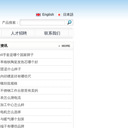
English
日本語
产品搜索：
人才招聘
联系我们
业资讯
MORE
sell手套是哪个国家牌子
功率烙铁陶瓷发热芯哪个好
倒置是什么样子
量内径槽直径有哪些尺
用螺丝批规格
州不锈钢工作台那里有卖的
用表怎么测电流
大加工中心怎么样
服电机怎么选择
调与暖气哪个划算
线端子有哪些品牌