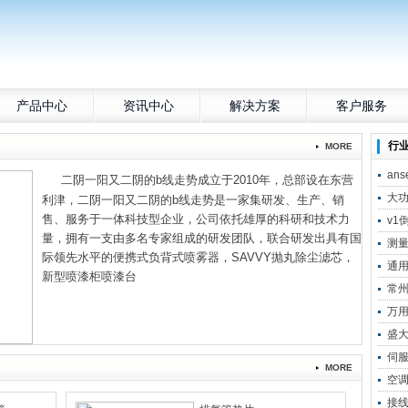
产品中心
资讯中心
解决方案
客户服务
行
MORE
an
二阴一阳又二阴的b线走势成立于2010年，总部设在东营
大
利津，二阴一阳又二阴的b线走势是一家集研发、生产、销
售、服务于一体科技型企业，公司依托雄厚的科研和技术力
v1
量，拥有一支由多名专家组成的研发团队，联合研发出具有国
测
际领先水平的便携式负背式喷雾器，SAVVY抛丸除尘滤芯，
通
新型喷漆柜喷漆台
常
万
盛
伺
MORE
空
接