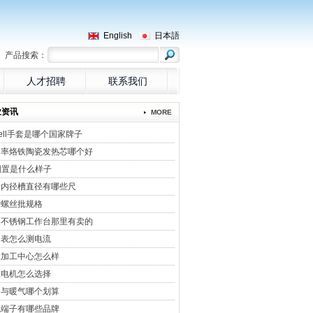
English
日本語
产品搜索：
人才招聘
联系我们
业资讯
MORE
sell手套是哪个国家牌子
功率烙铁陶瓷发热芯哪个好
倒置是什么样子
量内径槽直径有哪些尺
用螺丝批规格
州不锈钢工作台那里有卖的
用表怎么测电流
大加工中心怎么样
服电机怎么选择
调与暖气哪个划算
线端子有哪些品牌