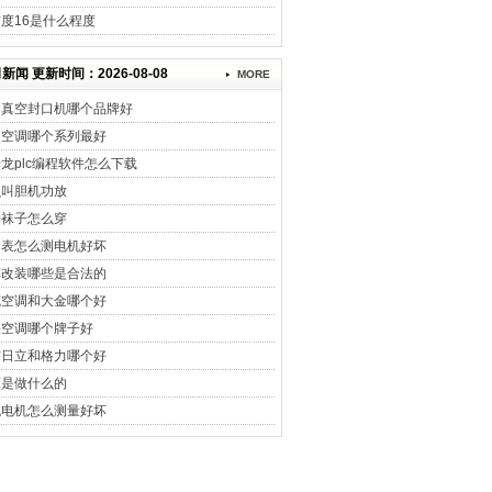
度16是什么程度
新闻 更新时间：2026-08-08
MORE
用真空封口机哪个品牌好
力空调哪个系列最好
龙plc编程软件怎么下载
么叫胆机功放
身袜子怎么穿
用表怎么测电机好坏
车改装哪些是合法的
克空调和大金哪个好
央空调哪个牌子好
信日立和格力哪个好
床是做什么的
流电机怎么测量好坏