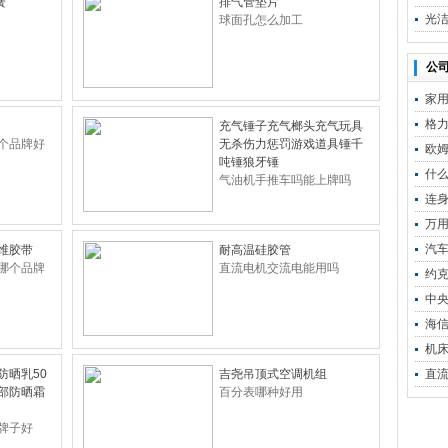
簧
排气管垫片
光洁
球面孔怎么加工
公司
家
格
充气锤子充气榔头充气玩具
个品牌好
无杀伤力惩罚游戏道具锤千
欧姆
吨锤狼牙锤
什
气油机手推车吗能上牌吗
连
万
汽
维胶带
耐高温硅胶管
哪个品牌
直流电机交流电能用吗
约
中
海
机
防晒乳50
吉尧吊顶式空调机组
直
部防晒霜
百分表哪种好用
牌子好