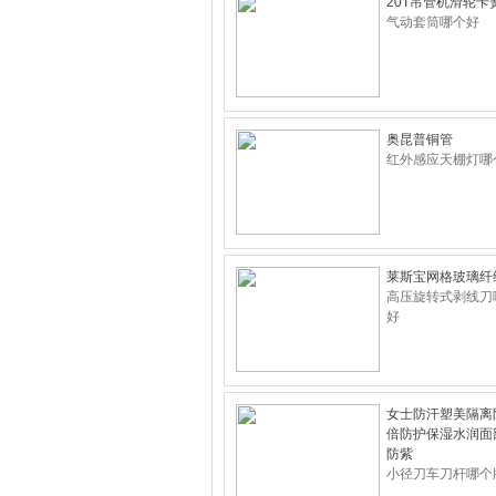
20T吊管机滑轮卡
气动套筒哪个好
奥昆普铜管
红外感应天棚灯哪
莱斯宝网格玻璃纤
高压旋转式剥线刀
好
女士防汗塑美隔离
倍防护保湿水润面
防紫
小径刀车刀杆哪个