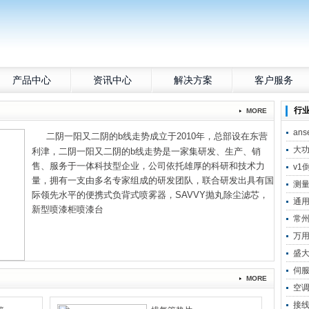
产品中心
资讯中心
解决方案
客户服务
行
MORE
an
二阴一阳又二阴的b线走势成立于2010年，总部设在东营
大
利津，二阴一阳又二阴的b线走势是一家集研发、生产、销
售、服务于一体科技型企业，公司依托雄厚的科研和技术力
v1
量，拥有一支由多名专家组成的研发团队，联合研发出具有国
测
际领先水平的便携式负背式喷雾器，SAVVY抛丸除尘滤芯，
通
新型喷漆柜喷漆台
常
万
盛
伺
MORE
空
接